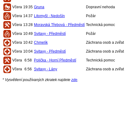
Včera
19:35
Gruna
Dopravní nehoda
Včera
14:37
Litomyšl - Nedošín
Požár
Včera
13:28
Moravská Třebová - Předměstí
Technická pomoc
Včera
10:49
Svitavy - Předměstí
Požár
Včera
10:42
Chmelík
Záchrana osob a zvířat
Včera
10:04
Svitavy - Předměstí
Záchrana osob a zvířat
Včera
6:58
Polička - Horní Předměstí
Technická pomoc
Včera
6:56
Svitavy - Lány
Záchrana osob a zvířat
* Vysvětlení používaných zkratek najdete
zde
.