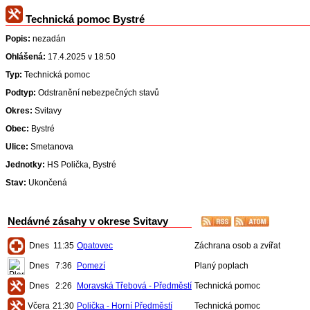
Technická pomoc Bystré
Popis:
nezadán
Ohlášená:
17.4.2025 v 18:50
Typ:
Technická pomoc
Podtyp:
Odstranění nebezpečných stavů
Okres:
Svitavy
Obec:
Bystré
Ulice:
Smetanova
Jednotky:
HS Polička, Bystré
Stav:
Ukončená
Nedávné zásahy v okrese Svitavy
Dnes
11:35
Opatovec
Záchrana osob a zvířat
Dnes
7:36
Pomezí
Planý poplach
Dnes
2:26
Moravská Třebová - Předměstí
Technická pomoc
Včera
21:30
Polička - Horní Předměstí
Technická pomoc