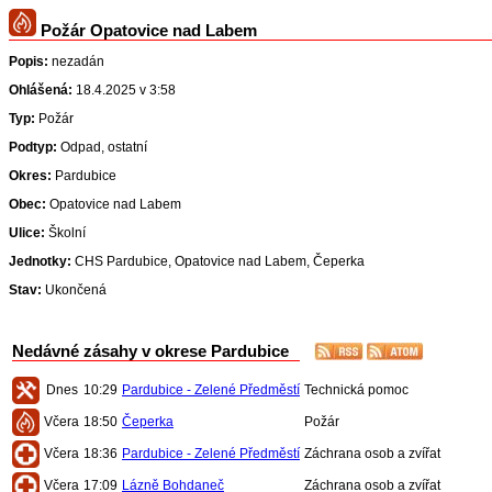
Požár Opatovice nad Labem
Popis:
nezadán
Ohlášená:
18.4.2025 v 3:58
Typ:
Požár
Podtyp:
Odpad, ostatní
Okres:
Pardubice
Obec:
Opatovice nad Labem
Ulice:
Školní
Jednotky:
CHS Pardubice, Opatovice nad Labem, Čeperka
Stav:
Ukončená
Nedávné zásahy v okrese Pardubice
Dnes
10:29
Pardubice - Zelené Předměstí
Technická pomoc
Včera
18:50
Čeperka
Požár
Včera
18:36
Pardubice - Zelené Předměstí
Záchrana osob a zvířat
Včera
17:09
Lázně Bohdaneč
Záchrana osob a zvířat