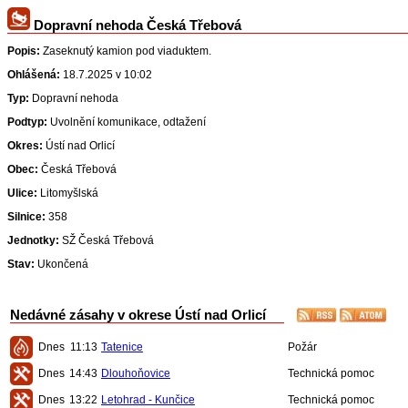
Dopravní nehoda Česká Třebová
Popis:
Zaseknutý kamion pod viaduktem.
Ohlášená:
18.7.2025 v 10:02
Typ:
Dopravní nehoda
Podtyp:
Uvolnění komunikace, odtažení
Okres:
Ústí nad Orlicí
Obec:
Česká Třebová
Ulice:
Litomyšlská
Silnice:
358
Jednotky:
SŽ Česká Třebová
Stav:
Ukončená
Nedávné zásahy v okrese Ústí nad Orlicí
Dnes
11:13
Tatenice
Požár
Dnes
14:43
Dlouhoňovice
Technická pomoc
Dnes
13:22
Letohrad - Kunčice
Technická pomoc