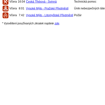
Včera
16:04
Česká Třebová - Svinná
Technická pomoc
Včera
8:01
Vysoké Mýto - Pražské Předměstí
Únik nebezpečných láte
Včera
7:42
Vysoké Mýto - Litomyšlské Předměstí
Požár
* Vysvětlení používaných zkratek najdete
zde
.