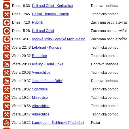
Dnes
8:33
Ústí nad Orlicí - Kerhartice
Dopravní nehoda
Dnes
7:45
Česká Třebová - Parník
Technická pomoc
Dnes
7:13
Rybník
Záchrana osob a zvířat
Dnes
5:28
Ústí nad Orlicí
Záchrana osob a zvířat
Dnes
4:31
Vysoké Mýto - Vysoké Mýto-Město
Záchrana osob a zvířat
Včera
22:43
Letohrad - Kunčice
Technická pomoc
Včera
20:32
Rudoltice
Technická pomoc
Včera
20:30
Králíky - Dolní Lipka
Dopravní nehoda
Včera
20:03
Výprachtice
Technická pomoc
Včera
19:37
Jablonné nad Orlicí
Dopravní nehoda
Včera
19:32
Sopotnice
Technická pomoc
Včera
19:14
Mistrovice
Technická pomoc
Včera
18:56
Albrechtice
Technická pomoc
Včera
18:47
Albrechtice
Technická pomoc
Včera
16:21
Lanškroun - Žichlínské Předměstí
Požár