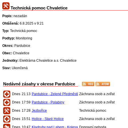
Technická pomoc Chvaletice
Popis:
nezadán
Ohlášená:
6.8.2025 v 9:21
Typ:
Technická pomoc
Podtyp:
Monitoring
Okres:
Pardubice
Obec:
Chvaletice
Jednotky:
Elektrárna Chvaletice a.s. Chvaletice
Stav:
Ukončená
Nedávné zásahy v okrese Pardubice
Dnes
21:13
Pardubice - Zelené Předměstí
Záchrana osob a zvířat
Dnes
17:59
Pardubice - Polabiny
Záchrana osob a zvířat
Dnes
17:28
Jezbořice
Technická pomoc
Dnes
15:51
Holice - Staré Holice
Záchrana osob a zvířat
Dnes
10:47
Kladruby nad Labem - Kolesa
Dopravní nehoda