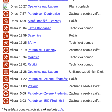
Dnes
10:27
Opatovice nad Labem
Planý poplach
Dnes
7:57
Pardubice - Doubravice
Záchrana osob a zvířat
Dnes
6:09
Staré Hradiště - Brozany
Požár
Včera
20:04
Lázně Bohdaneč
Technická pomoc
Včera
18:59
Sezemice
Požár
Včera
17:25
Břehy
Technická pomoc
Včera
16:19
Pardubice - Polabiny
Záchrana osob a zvířat
Včera
13:34
Mokošín
Technická pomoc
Včera
13:01
Rybitví
Technická pomoc
Včera
11:28
Opatovice nad Labem
Únik nebezpečných látek
Včera
11:22
Pardubice - Zelené Předměstí
Požár
Včera
11:03
Přelouč
Záchrana osob a zvířat
Včera
5:09
Pardubice - Zelené Předměstí
Záchrana osob a zvířat
Včera
3:03
Pardubice - Bílé Předměstí
Záchrana osob a zvířat
* Vysvětlení používaných zkratek najdete
zde
.