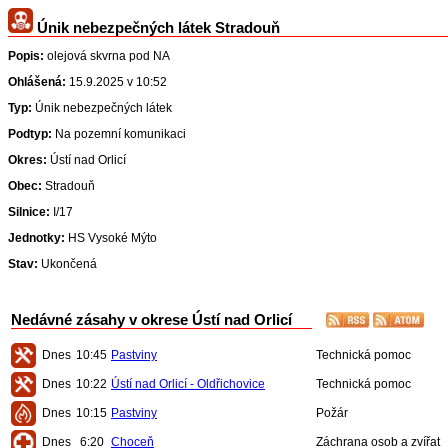
Únik nebezpečných látek Stradouň
Popis:
olejová skvrna pod NA
Ohlášená:
15.9.2025 v 10:52
Typ:
Únik nebezpečných látek
Podtyp:
Na pozemní komunikaci
Okres:
Ústí nad Orlicí
Obec:
Stradouň
Silnice:
I/17
Jednotky:
HS Vysoké Mýto
Stav:
Ukončená
Nedávné zásahy v okrese Ústí nad Orlicí
Dnes
10:45
Pastviny
Technická pomoc
Dnes
10:22
Ústí nad Orlicí - Oldřichovice
Technická pomoc
Dnes
10:15
Pastviny
Požár
Dnes
6:20
Choceň
Záchrana osob a zvířat