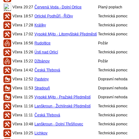
Včera
20:27
Červená Voda - Dolní Orlice
Planý poplach
Včera
18:57
Orlické Podhůří - Říčky
Technická pomoc
Včera
17:28
Králíky
Technická pomoc
Včera
17:02
Vysoké Mýto - Litomyšlské Předměstí
Technická pomoc
Včera
16:56
Rudoltice
Požár
Včera
15:26
Ústí nad Orlicí
Technická pomoc
Včera
15:22
Džbánov
Požár
Včera
14:42
Česká Třebová
Technická pomoc
Včera
12:52
Pastviny
Dopravní nehoda
Včera
11:53
Stradouň
Dopravní nehoda
Včera
11:25
Vysoké Mýto - Pražské Předměstí
Dopravní nehoda
Včera
11:16
Lanškroun - Žichlínské Předměstí
Technická pomoc
Včera
11:11
Česká Třebová
Technická pomoc
Včera
10:48
Lanškroun - Dolní Třešňovec
Technická pomoc
Včera
10:25
Lichkov
Technická pomoc