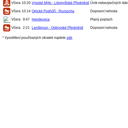
Včera
10:20
Vysoké Mýto - Litomyšlské Předměstí
Únik nebezpečných láte
Včera
10:14
Orlické Podhůří - Rozsocha
Dopravní nehoda
Včera
9:47
Helvíkovice
Planý poplach
Včera
2:21
Lanškroun - Ostrovské Předměstí
Dopravní nehoda
* Vysvětlení používaných zkratek najdete
zde
.