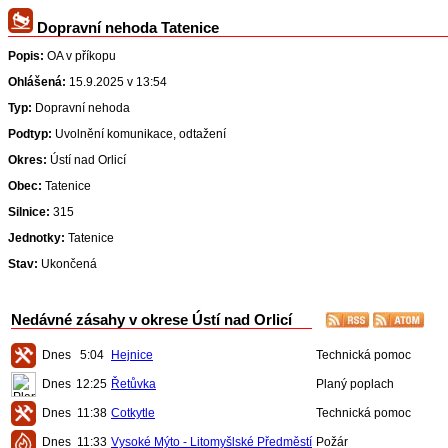
Dopravní nehoda Tatenice
Popis:
OA v příkopu
Ohlášená:
15.9.2025 v 13:54
Typ:
Dopravní nehoda
Podtyp:
Uvolnění komunikace, odtažení
Okres:
Ústí nad Orlicí
Obec:
Tatenice
Silnice:
315
Jednotky:
Tatenice
Stav:
Ukončená
Nedávné zásahy v okrese Ústí nad Orlicí
Dnes
5:04
Hejnice
Technická pomoc
Dnes
12:25
Řetůvka
Planý poplach
Dnes
11:38
Cotkytle
Technická pomoc
Dnes
11:33
Vysoké Mýto - Litomyšlské Předměstí
Požár