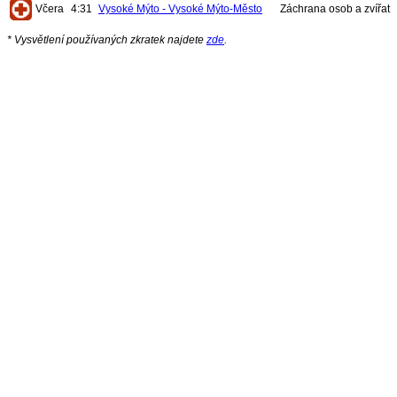
Včera
4:31
Vysoké Mýto - Vysoké Mýto-Město
Záchrana osob a zvířat
* Vysvětlení používaných zkratek najdete
zde
.