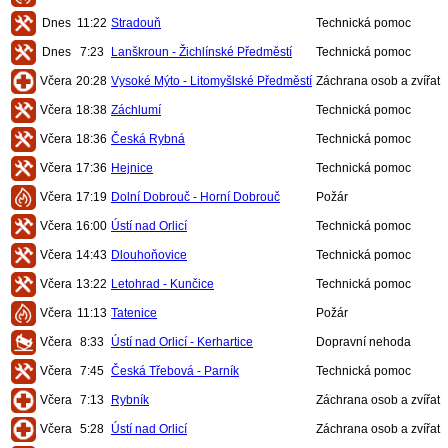
Dnes
11:22
Stradouň
Technická pomoc
Dnes
7:23
Lanškroun - Žichlínské Předměstí
Technická pomoc
Včera
20:28
Vysoké Mýto - Litomyšlské Předměstí
Záchrana osob a zvířat
Včera
18:38
Záchlumí
Technická pomoc
Včera
18:36
Česká Rybná
Technická pomoc
Včera
17:36
Hejnice
Technická pomoc
Včera
17:19
Dolní Dobrouč - Horní Dobrouč
Požár
Včera
16:00
Ústí nad Orlicí
Technická pomoc
Včera
14:43
Dlouhoňovice
Technická pomoc
Včera
13:22
Letohrad - Kunčice
Technická pomoc
Včera
11:13
Tatenice
Požár
Včera
8:33
Ústí nad Orlicí - Kerhartice
Dopravní nehoda
Včera
7:45
Česká Třebová - Parník
Technická pomoc
Včera
7:13
Rybník
Záchrana osob a zvířat
Včera
5:28
Ústí nad Orlicí
Záchrana osob a zvířat