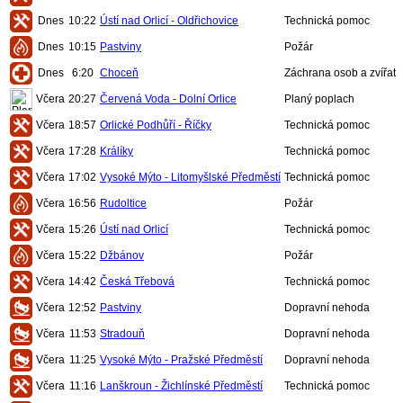
Dnes
10:22
Ústí nad Orlicí - Oldřichovice
Technická pomoc
Dnes
10:15
Pastviny
Požár
Dnes
6:20
Choceň
Záchrana osob a zvířat
Včera
20:27
Červená Voda - Dolní Orlice
Planý poplach
Včera
18:57
Orlické Podhůří - Říčky
Technická pomoc
Včera
17:28
Králíky
Technická pomoc
Včera
17:02
Vysoké Mýto - Litomyšlské Předměstí
Technická pomoc
Včera
16:56
Rudoltice
Požár
Včera
15:26
Ústí nad Orlicí
Technická pomoc
Včera
15:22
Džbánov
Požár
Včera
14:42
Česká Třebová
Technická pomoc
Včera
12:52
Pastviny
Dopravní nehoda
Včera
11:53
Stradouň
Dopravní nehoda
Včera
11:25
Vysoké Mýto - Pražské Předměstí
Dopravní nehoda
Včera
11:16
Lanškroun - Žichlínské Předměstí
Technická pomoc