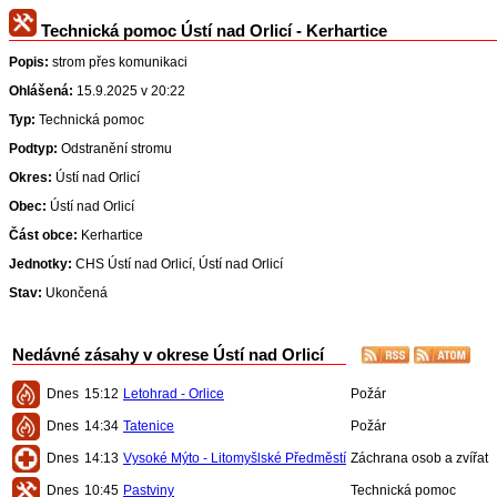
Technická pomoc Ústí nad Orlicí - Kerhartice
Popis:
strom přes komunikaci
Ohlášená:
15.9.2025 v 20:22
Typ:
Technická pomoc
Podtyp:
Odstranění stromu
Okres:
Ústí nad Orlicí
Obec:
Ústí nad Orlicí
Část obce:
Kerhartice
Jednotky:
CHS Ústí nad Orlicí, Ústí nad Orlicí
Stav:
Ukončená
Nedávné zásahy v okrese Ústí nad Orlicí
Dnes
15:12
Letohrad - Orlice
Požár
Dnes
14:34
Tatenice
Požár
Dnes
14:13
Vysoké Mýto - Litomyšlské Předměstí
Záchrana osob a zvířat
Dnes
10:45
Pastviny
Technická pomoc