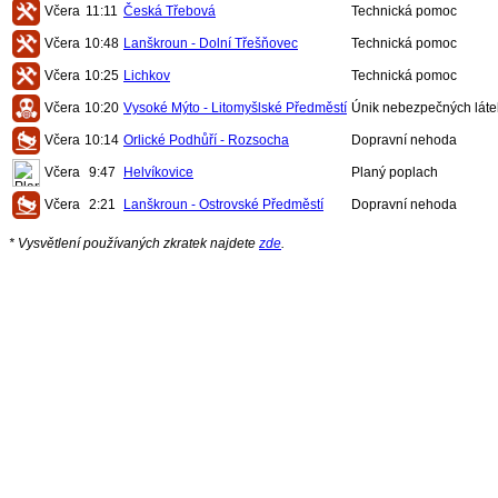
Včera
11:11
Česká Třebová
Technická pomoc
Včera
10:48
Lanškroun - Dolní Třešňovec
Technická pomoc
Včera
10:25
Lichkov
Technická pomoc
Včera
10:20
Vysoké Mýto - Litomyšlské Předměstí
Únik nebezpečných láte
Včera
10:14
Orlické Podhůří - Rozsocha
Dopravní nehoda
Včera
9:47
Helvíkovice
Planý poplach
Včera
2:21
Lanškroun - Ostrovské Předměstí
Dopravní nehoda
* Vysvětlení používaných zkratek najdete
zde
.