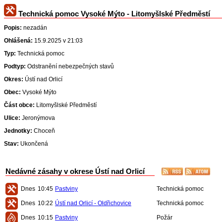
Technická pomoc Vysoké Mýto - Litomyšlské Předměstí
Popis:
nezadán
Ohlášená:
15.9.2025 v 21:03
Typ:
Technická pomoc
Podtyp:
Odstranění nebezpečných stavů
Okres:
Ústí nad Orlicí
Obec:
Vysoké Mýto
Část obce:
Litomyšlské Předměstí
Ulice:
Jeronýmova
Jednotky:
Choceň
Stav:
Ukončená
Nedávné zásahy v okrese Ústí nad Orlicí
Dnes
10:45
Pastviny
Technická pomoc
Dnes
10:22
Ústí nad Orlicí - Oldřichovice
Technická pomoc
Dnes
10:15
Pastviny
Požár