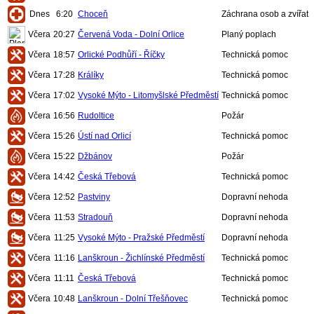
Dnes
6:20
Choceň
Záchrana osob a zvířat
Včera
20:27
Červená Voda - Dolní Orlice
Planý poplach
Včera
18:57
Orlické Podhůří - Říčky
Technická pomoc
Včera
17:28
Králíky
Technická pomoc
Včera
17:02
Vysoké Mýto - Litomyšlské Předměstí
Technická pomoc
Včera
16:56
Rudoltice
Požár
Včera
15:26
Ústí nad Orlicí
Technická pomoc
Včera
15:22
Džbánov
Požár
Včera
14:42
Česká Třebová
Technická pomoc
Včera
12:52
Pastviny
Dopravní nehoda
Včera
11:53
Stradouň
Dopravní nehoda
Včera
11:25
Vysoké Mýto - Pražské Předměstí
Dopravní nehoda
Včera
11:16
Lanškroun - Žichlínské Předměstí
Technická pomoc
Včera
11:11
Česká Třebová
Technická pomoc
Včera
10:48
Lanškroun - Dolní Třešňovec
Technická pomoc