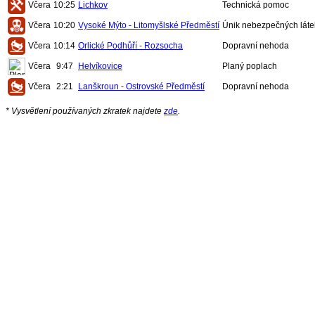
Včera
10:25
Lichkov
Technická pomoc
Včera
10:20
Vysoké Mýto - Litomyšlské Předměstí
Únik nebezpečných láte
Včera
10:14
Orlické Podhůří - Rozsocha
Dopravní nehoda
Včera
9:47
Helvíkovice
Planý poplach
Včera
2:21
Lanškroun - Ostrovské Předměstí
Dopravní nehoda
* Vysvětlení používaných zkratek najdete
zde
.