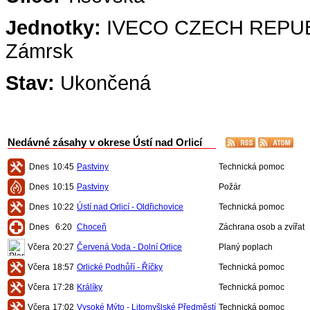
Jednotky:
IVECO CZECH REPUBLI
Zámrsk
Stav:
Ukončená
Nedávné zásahy v okrese Ústí nad Orlicí
Dnes
10:45
Pastviny
Technická pomoc
Dnes
10:15
Pastviny
Požár
Dnes
10:22
Ústí nad Orlicí - Oldřichovice
Technická pomoc
Dnes
6:20
Choceň
Záchrana osob a zvířat
Včera
20:27
Červená Voda - Dolní Orlice
Planý poplach
Včera
18:57
Orlické Podhůří - Říčky
Technická pomoc
Včera
17:28
Králíky
Technická pomoc
Včera
17:02
Vysoké Mýto - Litomyšlské Předměstí
Technická pomoc