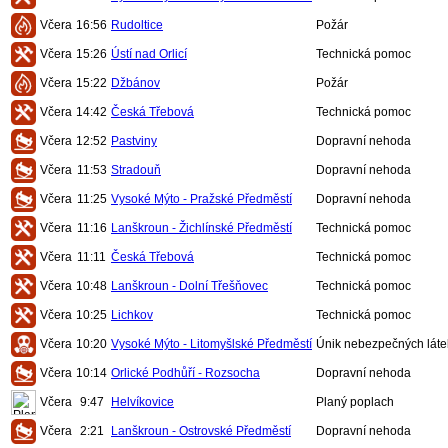
Včera
16:56
Rudoltice
Požár
Včera
15:26
Ústí nad Orlicí
Technická pomoc
Včera
15:22
Džbánov
Požár
Včera
14:42
Česká Třebová
Technická pomoc
Včera
12:52
Pastviny
Dopravní nehoda
Včera
11:53
Stradouň
Dopravní nehoda
Včera
11:25
Vysoké Mýto - Pražské Předměstí
Dopravní nehoda
Včera
11:16
Lanškroun - Žichlínské Předměstí
Technická pomoc
Včera
11:11
Česká Třebová
Technická pomoc
Včera
10:48
Lanškroun - Dolní Třešňovec
Technická pomoc
Včera
10:25
Lichkov
Technická pomoc
Včera
10:20
Vysoké Mýto - Litomyšlské Předměstí
Únik nebezpečných láte
Včera
10:14
Orlické Podhůří - Rozsocha
Dopravní nehoda
Včera
9:47
Helvíkovice
Planý poplach
Včera
2:21
Lanškroun - Ostrovské Předměstí
Dopravní nehoda