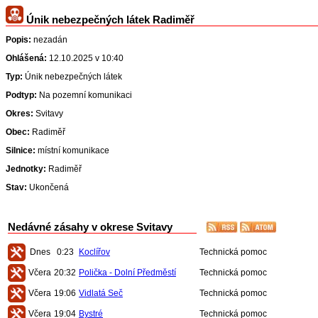
Únik nebezpečných látek Radiměř
Popis:
nezadán
Ohlášená:
12.10.2025 v 10:40
Typ:
Únik nebezpečných látek
Podtyp:
Na pozemní komunikaci
Okres:
Svitavy
Obec:
Radiměř
Silnice:
místní komunikace
Jednotky:
Radiměř
Stav:
Ukončená
Nedávné zásahy v okrese Svitavy
Dnes
0:23
Koclířov
Technická pomoc
Včera
20:32
Polička - Dolní Předměstí
Technická pomoc
Včera
19:06
Vidlatá Seč
Technická pomoc
Včera
19:04
Bystré
Technická pomoc