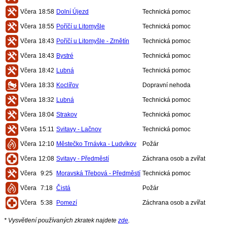
Včera
18:58
Dolní Újezd
Technická pomoc
Včera
18:55
Poříčí u Litomyšle
Technická pomoc
Včera
18:43
Poříčí u Litomyšle - Zrnětín
Technická pomoc
Včera
18:43
Bystré
Technická pomoc
Včera
18:42
Lubná
Technická pomoc
Včera
18:33
Koclířov
Dopravní nehoda
Včera
18:32
Lubná
Technická pomoc
Včera
18:04
Strakov
Technická pomoc
Včera
15:11
Svitavy - Lačnov
Technická pomoc
Včera
12:10
Městečko Trnávka - Ludvíkov
Požár
Včera
12:08
Svitavy - Předměstí
Záchrana osob a zvířat
Včera
9:25
Moravská Třebová - Předměstí
Technická pomoc
Včera
7:18
Čistá
Požár
Včera
5:38
Pomezí
Záchrana osob a zvířat
* Vysvětlení používaných zkratek najdete
zde
.