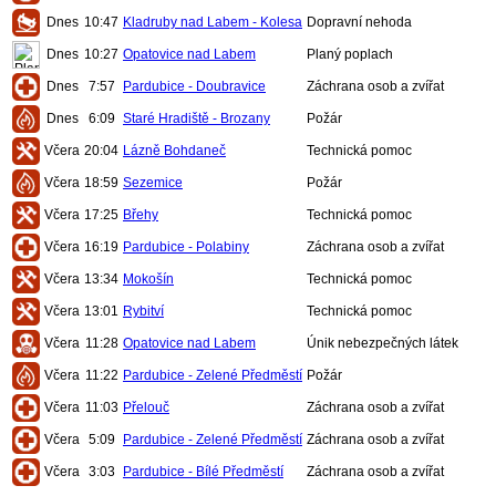
Dnes
10:47
Kladruby nad Labem - Kolesa
Dopravní nehoda
Dnes
10:27
Opatovice nad Labem
Planý poplach
Dnes
7:57
Pardubice - Doubravice
Záchrana osob a zvířat
Dnes
6:09
Staré Hradiště - Brozany
Požár
Včera
20:04
Lázně Bohdaneč
Technická pomoc
Včera
18:59
Sezemice
Požár
Včera
17:25
Břehy
Technická pomoc
Včera
16:19
Pardubice - Polabiny
Záchrana osob a zvířat
Včera
13:34
Mokošín
Technická pomoc
Včera
13:01
Rybitví
Technická pomoc
Včera
11:28
Opatovice nad Labem
Únik nebezpečných látek
Včera
11:22
Pardubice - Zelené Předměstí
Požár
Včera
11:03
Přelouč
Záchrana osob a zvířat
Včera
5:09
Pardubice - Zelené Předměstí
Záchrana osob a zvířat
Včera
3:03
Pardubice - Bílé Předměstí
Záchrana osob a zvířat