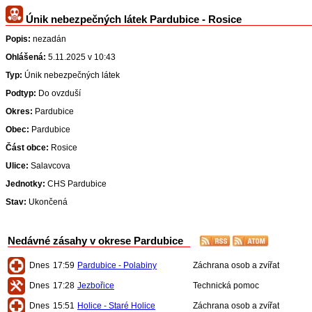
Únik nebezpečných látek Pardubice - Rosice
Popis:
nezadán
Ohlášená:
5.11.2025 v 10:43
Typ:
Únik nebezpečných látek
Podtyp:
Do ovzduší
Okres:
Pardubice
Obec:
Pardubice
Část obce:
Rosice
Ulice:
Salavcova
Jednotky:
CHS Pardubice
Stav:
Ukončená
Nedávné zásahy v okrese Pardubice
Dnes
17:59
Pardubice - Polabiny
Záchrana osob a zvířat
Dnes
17:28
Jezbořice
Technická pomoc
Dnes
15:51
Holice - Staré Holice
Záchrana osob a zvířat