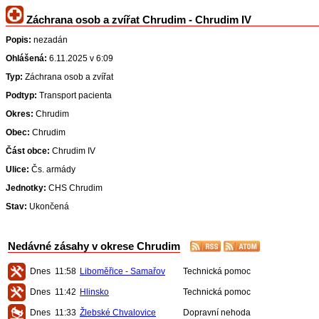
Záchrana osob a zvířat Chrudim - Chrudim IV
Popis:
nezadán
Ohlášená:
6.11.2025 v 6:09
Typ:
Záchrana osob a zvířat
Podtyp:
Transport pacienta
Okres:
Chrudim
Obec:
Chrudim
Část obce:
Chrudim IV
Ulice:
Čs. armády
Jednotky:
CHS Chrudim
Stav:
Ukončená
Nedávné zásahy v okrese Chrudim
Dnes
11:58
Liboměřice - Samařov
Technická pomoc
Dnes
11:42
Hlinsko
Technická pomoc
Dnes
11:33
Žlebské Chvalovice
Dopravní nehoda