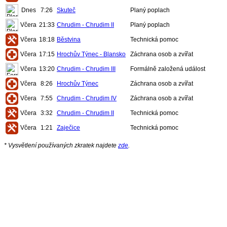
Dnes
7:26
Skuteč
Planý poplach
Včera
21:33
Chrudim - Chrudim II
Planý poplach
Včera
18:18
Běstvina
Technická pomoc
Včera
17:15
Hrochův Týnec - Blansko
Záchrana osob a zvířat
Včera
13:20
Chrudim - Chrudim III
Formálně založená událost
Včera
8:26
Hrochův Týnec
Záchrana osob a zvířat
Včera
7:55
Chrudim - Chrudim IV
Záchrana osob a zvířat
Včera
3:32
Chrudim - Chrudim II
Technická pomoc
Včera
1:21
Zaječice
Technická pomoc
* Vysvětlení používaných zkratek najdete
zde
.