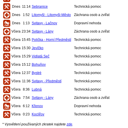
Dnes
11:14
Sebranice
Technická pomoc
Dnes
1:52
Litomyšl - Litomyšl-Město
Záchrana osob a zvířat
Dnes
1:13
Svitavy - Lačnov
Dopravní nehoda
Včera
23:34
Svitavy - Lány
Záchrana osob a zvířat
Včera
15:45
Polička - Horní Předměstí
Technická pomoc
Včera
15:30
Jevíčko
Technická pomoc
Včera
15:29
Vidlatá Seč
Technická pomoc
Včera
15:12
Bohuňov
Technická pomoc
Včera
12:37
Bystré
Technická pomoc
Včera
11:36
Svitavy - Předměstí
Technická pomoc
Včera
8:36
Lubná
Technická pomoc
Včera
7:54
Svitavy - Lány
Záchrana osob a zvířat
Včera
6:12
Křenov
Dopravní nehoda
Včera
0:23
Koclířov
Technická pomoc
* Vysvětlení používaných zkratek najdete
zde
.