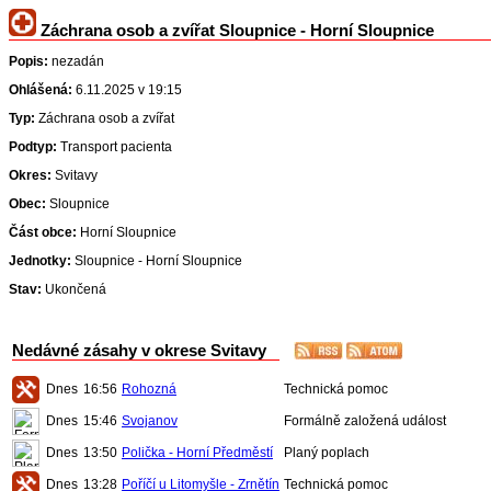
Záchrana osob a zvířat Sloupnice - Horní Sloupnice
Popis:
nezadán
Ohlášená:
6.11.2025 v 19:15
Typ:
Záchrana osob a zvířat
Podtyp:
Transport pacienta
Okres:
Svitavy
Obec:
Sloupnice
Část obce:
Horní Sloupnice
Jednotky:
Sloupnice - Horní Sloupnice
Stav:
Ukončená
Nedávné zásahy v okrese Svitavy
Dnes
16:56
Rohozná
Technická pomoc
Dnes
15:46
Svojanov
Formálně založená událost
Dnes
13:50
Polička - Horní Předměstí
Planý poplach
Dnes
13:28
Poříčí u Litomyšle - Zrnětín
Technická pomoc