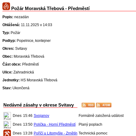
Požár Moravská Třebová - Předměstí
Popis:
nezadán
Ohlášená:
11.11.2025 v 14:03
Typ:
Požár
Podtyp:
Popelnice, kontejner
Okres:
Svitavy
Obec:
Moravská Třebová
Část obce:
Předměstí
Ulice:
Zahradnická
Jednotky:
HS Moravská Třebová
Stav:
Ukončená
Nedávné zásahy v okrese Svitavy
Dnes
15:46
Svojanov
Formálně založená událost
Dnes
13:50
Polička - Horní Předměstí
Planý poplach
Dnes
13:28
Poříčí u Litomyšle - Zrnětín
Technická pomoc