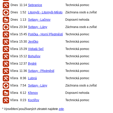
Dnes
11:14
Sebranice
Technická pomoc
Dnes
1:52
Litomyšl - Litomyšl-Město
Záchrana osob a zvířat
Dnes
1:13
Svitavy - Lačnov
Dopravní nehoda
Včera
23:34
Svitavy - Lány
Záchrana osob a zvířat
Včera
15:45
Polička - Horní Předměstí
Technická pomoc
Včera
15:30
Jevíčko
Technická pomoc
Včera
15:29
Vidlatá Seč
Technická pomoc
Včera
15:12
Bohuňov
Technická pomoc
Včera
12:37
Bystré
Technická pomoc
Včera
11:36
Svitavy - Předměstí
Technická pomoc
Včera
8:36
Lubná
Technická pomoc
Včera
7:54
Svitavy - Lány
Záchrana osob a zvířat
Včera
6:12
Křenov
Dopravní nehoda
Včera
0:23
Koclířov
Technická pomoc
* Vysvětlení používaných zkratek najdete
zde
.