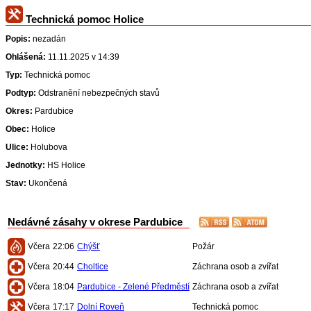
Technická pomoc Holice
Popis:
nezadán
Ohlášená:
11.11.2025 v 14:39
Typ:
Technická pomoc
Podtyp:
Odstranění nebezpečných stavů
Okres:
Pardubice
Obec:
Holice
Ulice:
Holubova
Jednotky:
HS Holice
Stav:
Ukončená
Nedávné zásahy v okrese Pardubice
Včera
22:06
Chýšť
Požár
Včera
20:44
Choltice
Záchrana osob a zvířat
Včera
18:04
Pardubice - Zelené Předměstí
Záchrana osob a zvířat
Včera
17:17
Dolní Roveň
Technická pomoc