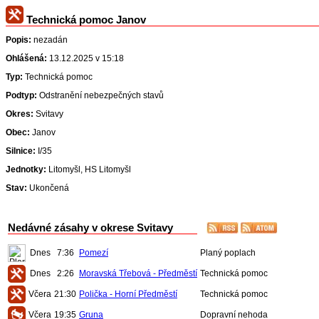
Technická pomoc Janov
Popis:
nezadán
Ohlášená:
13.12.2025 v 15:18
Typ:
Technická pomoc
Podtyp:
Odstranění nebezpečných stavů
Okres:
Svitavy
Obec:
Janov
Silnice:
I/35
Jednotky:
Litomyšl, HS Litomyšl
Stav:
Ukončená
Nedávné zásahy v okrese Svitavy
Dnes
7:36
Pomezí
Planý poplach
Dnes
2:26
Moravská Třebová - Předměstí
Technická pomoc
Včera
21:30
Polička - Horní Předměstí
Technická pomoc
Včera
19:35
Gruna
Dopravní nehoda