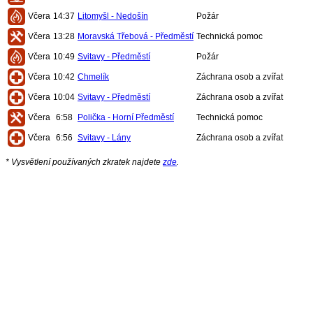
Včera
14:37
Litomyšl - Nedošín
Požár
Včera
13:28
Moravská Třebová - Předměstí
Technická pomoc
Včera
10:49
Svitavy - Předměstí
Požár
Včera
10:42
Chmelík
Záchrana osob a zvířat
Včera
10:04
Svitavy - Předměstí
Záchrana osob a zvířat
Včera
6:58
Polička - Horní Předměstí
Technická pomoc
Včera
6:56
Svitavy - Lány
Záchrana osob a zvířat
* Vysvětlení používaných zkratek najdete
zde
.