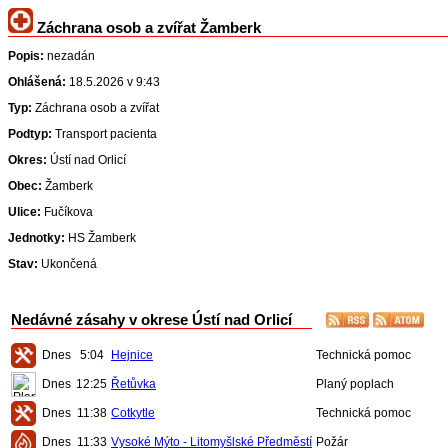
Záchrana osob a zvířat Žamberk
Popis:
nezadán
Ohlášená:
18.5.2026 v 9:43
Typ:
Záchrana osob a zvířat
Podtyp:
Transport pacienta
Okres:
Ústí nad Orlicí
Obec:
Žamberk
Ulice:
Fučíkova
Jednotky:
HS Žamberk
Stav:
Ukončená
Nedávné zásahy v okrese Ústí nad Orlicí
Dnes
5:04
Hejnice
Technická pomoc
Dnes
12:25
Řetůvka
Planý poplach
Dnes
11:38
Cotkytle
Technická pomoc
Dnes
11:33
Vysoké Mýto - Litomyšlské Předměstí
Požár