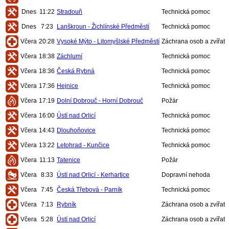
Dnes
11:22
Stradouň
Technická pomoc
Dnes
7:23
Lanškroun - Žichlínské Předměstí
Technická pomoc
Včera
20:28
Vysoké Mýto - Litomyšlské Předměstí
Záchrana osob a zvířat
Včera
18:38
Záchlumí
Technická pomoc
Včera
18:36
Česká Rybná
Technická pomoc
Včera
17:36
Hejnice
Technická pomoc
Včera
17:19
Dolní Dobrouč - Horní Dobrouč
Požár
Včera
16:00
Ústí nad Orlicí
Technická pomoc
Včera
14:43
Dlouhoňovice
Technická pomoc
Včera
13:22
Letohrad - Kunčice
Technická pomoc
Včera
11:13
Tatenice
Požár
Včera
8:33
Ústí nad Orlicí - Kerhartice
Dopravní nehoda
Včera
7:45
Česká Třebová - Parník
Technická pomoc
Včera
7:13
Rybník
Záchrana osob a zvířat
Včera
5:28
Ústí nad Orlicí
Záchrana osob a zvířat