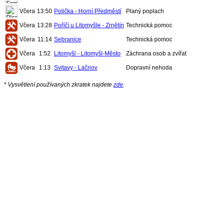
Včera
13:50
Polička - Horní Předměstí
Planý poplach
Včera
13:28
Poříčí u Litomyšle - Zrnětín
Technická pomoc
Včera
11:14
Sebranice
Technická pomoc
Včera
1:52
Litomyšl - Litomyšl-Město
Záchrana osob a zvířat
Včera
1:13
Svitavy - Lačnov
Dopravní nehoda
* Vysvětlení používaných zkratek najdete
zde
.