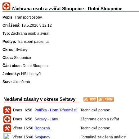
Záchrana osob a zvířat Sloupnice - Dolní Sloupnice
Popis:
Transport osoby.
Ohlášená:
18.5.2026 v 12:12
Typ:
Záchrana osob a zvířat
Podtyp:
Transport pacienta
Okres:
Svitavy
Obec:
Sloupnice
Část obce:
Dolní Sloupnice
Jednotky:
HS Litomyšl
Stav:
Ukončená
Nedávné zásahy v okrese Svitavy
Dnes
6:58
Polička - Horní Předměstí
Technická pomoc
Dnes
6:56
Svitavy - Lány
Záchrana osob a zvířat
Včera
16:56
Rohozná
Technická pomoc
Včera
15:46
Svojanov
Formálně založená událost