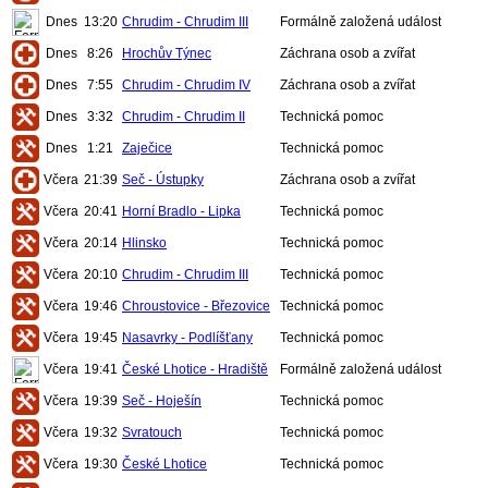
Dnes
13:20
Chrudim - Chrudim III
Formálně založená událost
Dnes
8:26
Hrochův Týnec
Záchrana osob a zvířat
Dnes
7:55
Chrudim - Chrudim IV
Záchrana osob a zvířat
Dnes
3:32
Chrudim - Chrudim II
Technická pomoc
Dnes
1:21
Zaječice
Technická pomoc
Včera
21:39
Seč - Ústupky
Záchrana osob a zvířat
Včera
20:41
Horní Bradlo - Lipka
Technická pomoc
Včera
20:14
Hlinsko
Technická pomoc
Včera
20:10
Chrudim - Chrudim III
Technická pomoc
Včera
19:46
Chroustovice - Březovice
Technická pomoc
Včera
19:45
Nasavrky - Podlíšťany
Technická pomoc
Včera
19:41
České Lhotice - Hradiště
Formálně založená událost
Včera
19:39
Seč - Hoješín
Technická pomoc
Včera
19:32
Svratouch
Technická pomoc
Včera
19:30
České Lhotice
Technická pomoc