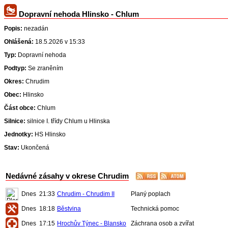
Dopravní nehoda Hlinsko - Chlum
Popis:
nezadán
Ohlášená:
18.5.2026 v 15:33
Typ:
Dopravní nehoda
Podtyp:
Se zraněním
Okres:
Chrudim
Obec:
Hlinsko
Část obce:
Chlum
Silnice:
silnice I. třídy Chlum u Hlinska
Jednotky:
HS Hlinsko
Stav:
Ukončená
Nedávné zásahy v okrese Chrudim
Dnes
21:33
Chrudim - Chrudim II
Planý poplach
Dnes
18:18
Běstvina
Technická pomoc
Dnes
17:15
Hrochův Týnec - Blansko
Záchrana osob a zvířat