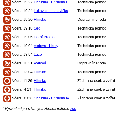
Včera
19:27
Chrudim - Chrudim I
Technická pomoc
Včera
19:24
Lukavice - Lukavička
Technická pomoc
Včera
19:20
Hlinsko
Dopravní nehoda
Včera
19:18
Seč
Technická pomoc
Včera
19:06
Horní Bradlo
Technická pomoc
Včera
19:04
Vortová - Lhoty
Technická pomoc
Včera
18:54
Luže
Technická pomoc
Včera
18:31
Vortová
Dopravní nehoda
Včera
13:04
Hlinsko
Technická pomoc
Včera
11:26
Hlinsko
Záchrana osob a zvířat
Včera
4:19
Hlinsko
Záchrana osob a zvířat
Včera
0:03
Chrudim - Chrudim IV
Záchrana osob a zvířat
* Vysvětlení používaných zkratek najdete
zde
.