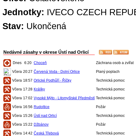
Jednotky:
IVECO CZECH REPUBL
Stav:
Ukončená
Nedávné zásahy v okrese Ústí nad Orlicí
Dnes
6:20
Choceň
Záchrana osob a zvířat
Včera
20:27
Červená Voda - Dolní Orlice
Planý poplach
Včera
18:57
Orlické Podhůří - Říčky
Technická pomoc
Včera
17:28
Králíky
Technická pomoc
Včera
17:02
Vysoké Mýto - Litomyšlské Předměstí
Technická pomoc
Včera
16:56
Rudoltice
Požár
Včera
15:26
Ústí nad Orlicí
Technická pomoc
Včera
15:22
Džbánov
Požár
Včera
14:42
Česká Třebová
Technická pomoc