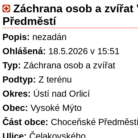
Záchrana osob a zvířat
Předměstí
Popis:
nezadán
Ohlášená:
18.5.2026 v 15:51
Typ:
Záchrana osob a zvířat
Podtyp:
Z terénu
Okres:
Ústí nad Orlicí
Obec:
Vysoké Mýto
Část obce:
Choceňské Předměst
Ulice:
Čelakovského