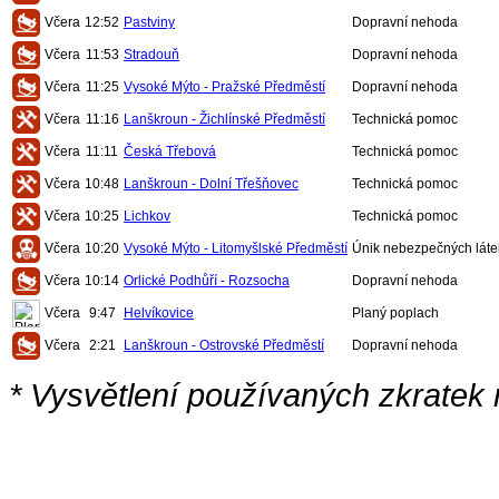
Včera
12:52
Pastviny
Dopravní nehoda
Včera
11:53
Stradouň
Dopravní nehoda
Včera
11:25
Vysoké Mýto - Pražské Předměstí
Dopravní nehoda
Včera
11:16
Lanškroun - Žichlínské Předměstí
Technická pomoc
Včera
11:11
Česká Třebová
Technická pomoc
Včera
10:48
Lanškroun - Dolní Třešňovec
Technická pomoc
Včera
10:25
Lichkov
Technická pomoc
Včera
10:20
Vysoké Mýto - Litomyšlské Předměstí
Únik nebezpečných láte
Včera
10:14
Orlické Podhůří - Rozsocha
Dopravní nehoda
Včera
9:47
Helvíkovice
Planý poplach
Včera
2:21
Lanškroun - Ostrovské Předměstí
Dopravní nehoda
* Vysvětlení používaných zkratek