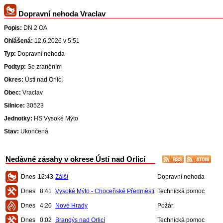
Dopravní nehoda Vraclav
Popis:
DN 2 OA
Ohlášená:
12.6.2026 v 5:51
Typ:
Dopravní nehoda
Podtyp:
Se zraněním
Okres:
Ústí nad Orlicí
Obec:
Vraclav
Silnice:
30523
Jednotky:
HS Vysoké Mýto
Stav:
Ukončená
Nedávné zásahy v okrese Ústí nad Orlicí
Dnes
12:43
Zálší
Dopravní nehoda
Dnes
8:41
Vysoké Mýto - Choceňské Předměstí
Technická pomoc
Dnes
4:20
Nové Hrady
Požár
Dnes
0:02
Brandýs nad Orlicí
Technická pomoc