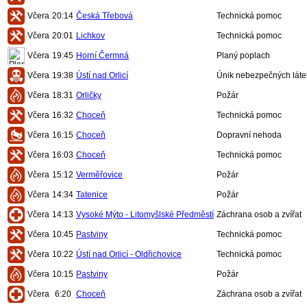
Včera
20:14
Česká Třebová
Technická pomoc
Včera
20:01
Lichkov
Technická pomoc
Včera
19:45
Horní Čermná
Planý poplach
Včera
19:38
Ústí nad Orlicí
Únik nebezpečných láte
Včera
18:31
Orličky
Požár
Včera
16:32
Choceň
Technická pomoc
Včera
16:15
Choceň
Dopravní nehoda
Včera
16:03
Choceň
Technická pomoc
Včera
15:12
Verměřovice
Požár
Včera
14:34
Tatenice
Požár
Včera
14:13
Vysoké Mýto - Litomyšlské Předměstí
Záchrana osob a zvířat
Včera
10:45
Pastviny
Technická pomoc
Včera
10:22
Ústí nad Orlicí - Oldřichovice
Technická pomoc
Včera
10:15
Pastviny
Požár
Včera
6:20
Choceň
Záchrana osob a zvířat