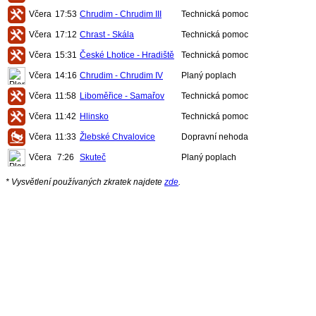
Včera
17:53
Chrudim - Chrudim III
Technická pomoc
Včera
17:12
Chrast - Skála
Technická pomoc
Včera
15:31
České Lhotice - Hradiště
Technická pomoc
Včera
14:16
Chrudim - Chrudim IV
Planý poplach
Včera
11:58
Liboměřice - Samařov
Technická pomoc
Včera
11:42
Hlinsko
Technická pomoc
Včera
11:33
Žlebské Chvalovice
Dopravní nehoda
Včera
7:26
Skuteč
Planý poplach
* Vysvětlení používaných zkratek najdete
zde
.