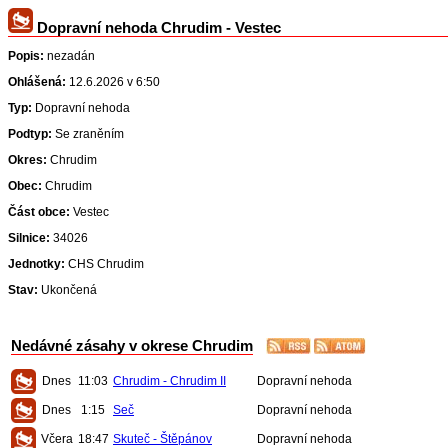
Dopravní nehoda Chrudim - Vestec
Popis:
nezadán
Ohlášená:
12.6.2026 v 6:50
Typ:
Dopravní nehoda
Podtyp:
Se zraněním
Okres:
Chrudim
Obec:
Chrudim
Část obce:
Vestec
Silnice:
34026
Jednotky:
CHS Chrudim
Stav:
Ukončená
Nedávné zásahy v okrese Chrudim
Dnes
11:03
Chrudim - Chrudim II
Dopravní nehoda
Dnes
1:15
Seč
Dopravní nehoda
Včera
18:47
Skuteč - Štěpánov
Dopravní nehoda