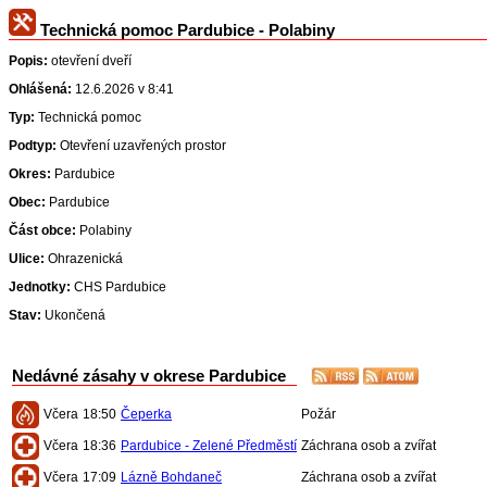
Technická pomoc Pardubice - Polabiny
Popis:
otevření dveří
Ohlášená:
12.6.2026 v 8:41
Typ:
Technická pomoc
Podtyp:
Otevření uzavřených prostor
Okres:
Pardubice
Obec:
Pardubice
Část obce:
Polabiny
Ulice:
Ohrazenická
Jednotky:
CHS Pardubice
Stav:
Ukončená
Nedávné zásahy v okrese Pardubice
Včera
18:50
Čeperka
Požár
Včera
18:36
Pardubice - Zelené Předměstí
Záchrana osob a zvířat
Včera
17:09
Lázně Bohdaneč
Záchrana osob a zvířat