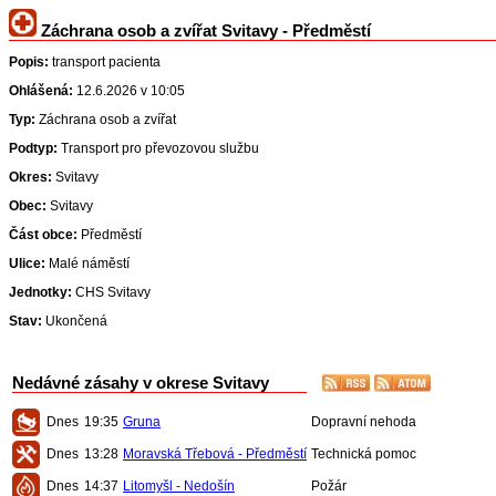
Záchrana osob a zvířat Svitavy - Předměstí
Popis:
transport pacienta
Ohlášená:
12.6.2026 v 10:05
Typ:
Záchrana osob a zvířat
Podtyp:
Transport pro převozovou službu
Okres:
Svitavy
Obec:
Svitavy
Část obce:
Předměstí
Ulice:
Malé náměstí
Jednotky:
CHS Svitavy
Stav:
Ukončená
Nedávné zásahy v okrese Svitavy
Dnes
19:35
Gruna
Dopravní nehoda
Dnes
13:28
Moravská Třebová - Předměstí
Technická pomoc
Dnes
14:37
Litomyšl - Nedošín
Požár