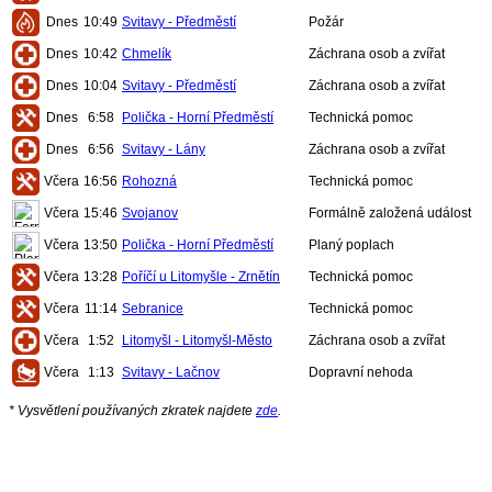
Dnes
10:49
Svitavy - Předměstí
Požár
Dnes
10:42
Chmelík
Záchrana osob a zvířat
Dnes
10:04
Svitavy - Předměstí
Záchrana osob a zvířat
Dnes
6:58
Polička - Horní Předměstí
Technická pomoc
Dnes
6:56
Svitavy - Lány
Záchrana osob a zvířat
Včera
16:56
Rohozná
Technická pomoc
Včera
15:46
Svojanov
Formálně založená událost
Včera
13:50
Polička - Horní Předměstí
Planý poplach
Včera
13:28
Poříčí u Litomyšle - Zrnětín
Technická pomoc
Včera
11:14
Sebranice
Technická pomoc
Včera
1:52
Litomyšl - Litomyšl-Město
Záchrana osob a zvířat
Včera
1:13
Svitavy - Lačnov
Dopravní nehoda
* Vysvětlení používaných zkratek najdete
zde
.