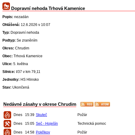
Dopravní nehoda Trhová Kamenice
Popis:
nezadán
Ohlášená:
12.6.2026 v 10:07
Typ:
Dopravní nehoda
Podtyp:
Se zraněním
Okres:
Chrudim
Obec:
Trhová Kamenice
Ulice:
5. května
Silnice:
I/37 v km 79,11
Jednotky:
HS Hlinsko
Stav:
Ukončená
Nedávné zásahy v okrese Chrudim
Dnes
15:39
Skuteč
Požár
Dnes
15:05
Seč - Hoješín
Technická pomoc
Dnes
14:58
Pokřikov
Požár