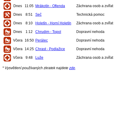
Dnes
11:05
Mrákotín - Oflenda
Záchrana osob a zvířat
Dnes
8:51
Seč
Technická pomoc
Dnes
8:10
Holetín - Horní Holetín
Záchrana osob a zvířat
Dnes
1:12
Chrudim - Topol
Dopravní nehoda
Včera
16:50
Perálec
Dopravní nehoda
Včera
14:25
Chrast - Podlažice
Dopravní nehoda
Včera
9:48
Luže
Záchrana osob a zvířat
* Vysvětlení používaných zkratek najdete
zde
.