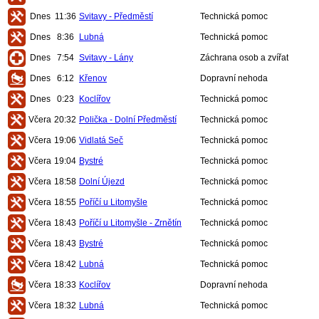
Dnes
11:36
Svitavy - Předměstí
Technická pomoc
Dnes
8:36
Lubná
Technická pomoc
Dnes
7:54
Svitavy - Lány
Záchrana osob a zvířat
Dnes
6:12
Křenov
Dopravní nehoda
Dnes
0:23
Koclířov
Technická pomoc
Včera
20:32
Polička - Dolní Předměstí
Technická pomoc
Včera
19:06
Vidlatá Seč
Technická pomoc
Včera
19:04
Bystré
Technická pomoc
Včera
18:58
Dolní Újezd
Technická pomoc
Včera
18:55
Poříčí u Litomyšle
Technická pomoc
Včera
18:43
Poříčí u Litomyšle - Zrnětín
Technická pomoc
Včera
18:43
Bystré
Technická pomoc
Včera
18:42
Lubná
Technická pomoc
Včera
18:33
Koclířov
Dopravní nehoda
Včera
18:32
Lubná
Technická pomoc