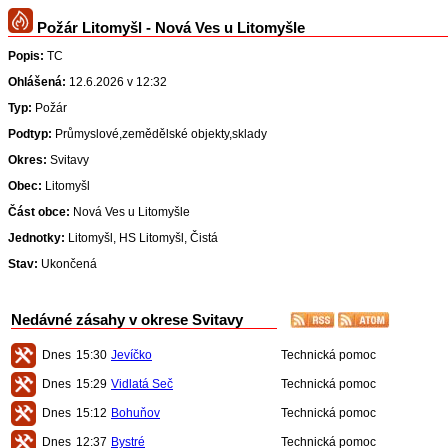
Požár Litomyšl - Nová Ves u Litomyšle
Popis:
TC
Ohlášená:
12.6.2026 v 12:32
Typ:
Požár
Podtyp:
Průmyslové,zemědělské objekty,sklady
Okres:
Svitavy
Obec:
Litomyšl
Část obce:
Nová Ves u Litomyšle
Jednotky:
Litomyšl, HS Litomyšl, Čistá
Stav:
Ukončená
Nedávné zásahy v okrese Svitavy
Dnes
15:30
Jevíčko
Technická pomoc
Dnes
15:29
Vidlatá Seč
Technická pomoc
Dnes
15:12
Bohuňov
Technická pomoc
Dnes
12:37
Bystré
Technická pomoc