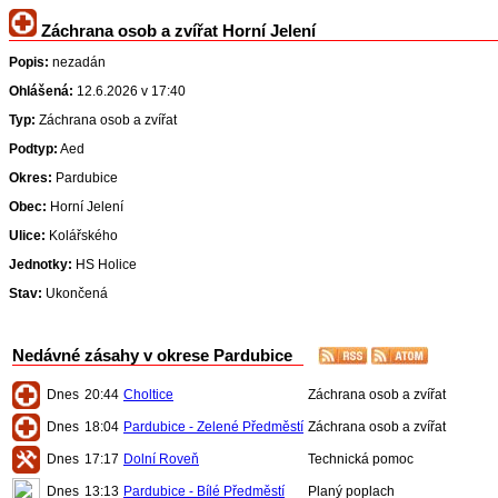
Záchrana osob a zvířat Horní Jelení
Popis:
nezadán
Ohlášená:
12.6.2026 v 17:40
Typ:
Záchrana osob a zvířat
Podtyp:
Aed
Okres:
Pardubice
Obec:
Horní Jelení
Ulice:
Kolářského
Jednotky:
HS Holice
Stav:
Ukončená
Nedávné zásahy v okrese Pardubice
Dnes
20:44
Choltice
Záchrana osob a zvířat
Dnes
18:04
Pardubice - Zelené Předměstí
Záchrana osob a zvířat
Dnes
17:17
Dolní Roveň
Technická pomoc
Dnes
13:13
Pardubice - Bílé Předměstí
Planý poplach