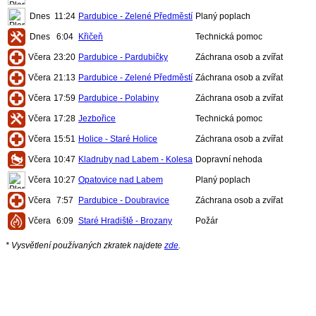
Dnes
11:24
Pardubice - Zelené Předměstí
Planý poplach
Dnes
6:04
Křičeň
Technická pomoc
Včera
23:20
Pardubice - Pardubičky
Záchrana osob a zvířat
Včera
21:13
Pardubice - Zelené Předměstí
Záchrana osob a zvířat
Včera
17:59
Pardubice - Polabiny
Záchrana osob a zvířat
Včera
17:28
Jezbořice
Technická pomoc
Včera
15:51
Holice - Staré Holice
Záchrana osob a zvířat
Včera
10:47
Kladruby nad Labem - Kolesa
Dopravní nehoda
Včera
10:27
Opatovice nad Labem
Planý poplach
Včera
7:57
Pardubice - Doubravice
Záchrana osob a zvířat
Včera
6:09
Staré Hradiště - Brozany
Požár
* Vysvětlení používaných zkratek najdete
zde
.