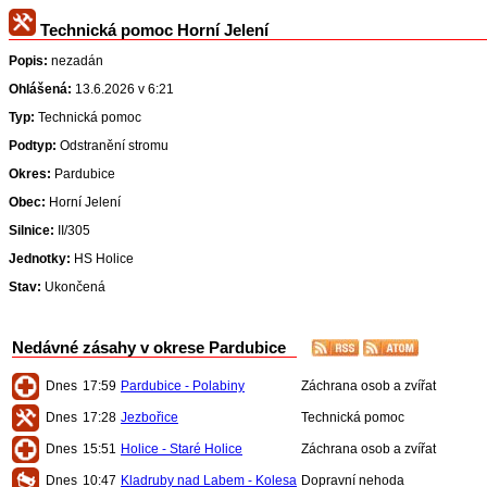
Technická pomoc Horní Jelení
Popis:
nezadán
Ohlášená:
13.6.2026 v 6:21
Typ:
Technická pomoc
Podtyp:
Odstranění stromu
Okres:
Pardubice
Obec:
Horní Jelení
Silnice:
II/305
Jednotky:
HS Holice
Stav:
Ukončená
Nedávné zásahy v okrese Pardubice
Dnes
17:59
Pardubice - Polabiny
Záchrana osob a zvířat
Dnes
17:28
Jezbořice
Technická pomoc
Dnes
15:51
Holice - Staré Holice
Záchrana osob a zvířat
Dnes
10:47
Kladruby nad Labem - Kolesa
Dopravní nehoda