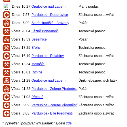
Dnes
10:27
Opatovice nad Labem
Planý poplach
Dnes
7:57
Pardubice - Doubravice
Záchrana osob a zvířat
Dnes
6:09
Staré Hradiště - Brozany
Požár
Včera
20:04
Lázně Bohdaneč
Technická pomoc
Včera
18:59
Sezemice
Požár
Včera
17:25
Břehy
Technická pomoc
Včera
16:19
Pardubice - Polabiny
Záchrana osob a zvířat
Včera
13:34
Mokošín
Technická pomoc
Včera
13:01
Rybitví
Technická pomoc
Včera
11:28
Opatovice nad Labem
Únik nebezpečných látek
Včera
11:22
Pardubice - Zelené Předměstí
Požár
Včera
11:03
Přelouč
Záchrana osob a zvířat
Včera
5:09
Pardubice - Zelené Předměstí
Záchrana osob a zvířat
Včera
3:03
Pardubice - Bílé Předměstí
Záchrana osob a zvířat
* Vysvětlení používaných zkratek najdete
zde
.