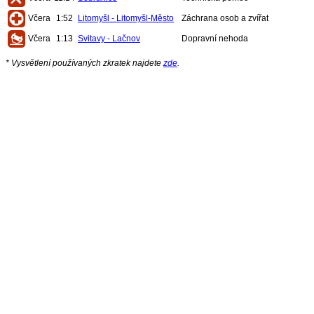
Včera
1:52
Litomyšl - Litomyšl-Město
Záchrana osob a zvířat
Včera
1:13
Svitavy - Lačnov
Dopravní nehoda
* Vysvětlení používaných zkratek najdete
zde
.