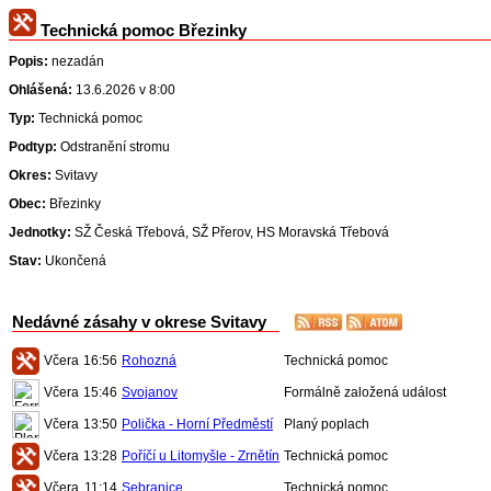
Technická pomoc Březinky
Popis:
nezadán
Ohlášená:
13.6.2026 v 8:00
Typ:
Technická pomoc
Podtyp:
Odstranění stromu
Okres:
Svitavy
Obec:
Březinky
Jednotky:
SŽ Česká Třebová, SŽ Přerov, HS Moravská Třebová
Stav:
Ukončená
Nedávné zásahy v okrese Svitavy
Včera
16:56
Rohozná
Technická pomoc
Včera
15:46
Svojanov
Formálně založená událost
Včera
13:50
Polička - Horní Předměstí
Planý poplach
Včera
13:28
Poříčí u Litomyšle - Zrnětín
Technická pomoc
Včera
11:14
Sebranice
Technická pomoc