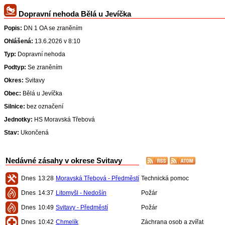
Dopravní nehoda Bělá u Jevíčka
Popis:
DN 1 OA se zraněním
Ohlášená:
13.6.2026 v 8:10
Typ:
Dopravní nehoda
Podtyp:
Se zraněním
Okres:
Svitavy
Obec:
Bělá u Jevíčka
Silnice:
bez označení
Jednotky:
HS Moravská Třebová
Stav:
Ukončená
Nedávné zásahy v okrese Svitavy
Dnes
13:28
Moravská Třebová - Předměstí
Technická pomoc
Dnes
14:37
Litomyšl - Nedošín
Požár
Dnes
10:49
Svitavy - Předměstí
Požár
Dnes
10:42
Chmelík
Záchrana osob a zvířat