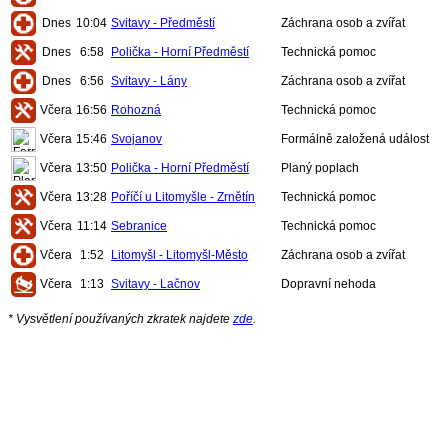
Dnes
10:04
Svitavy - Předměstí
Záchrana osob a zvířat
Dnes
6:58
Polička - Horní Předměstí
Technická pomoc
Dnes
6:56
Svitavy - Lány
Záchrana osob a zvířat
Včera
16:56
Rohozná
Technická pomoc
Včera
15:46
Svojanov
Formálně založená událost
Včera
13:50
Polička - Horní Předměstí
Planý poplach
Včera
13:28
Poříčí u Litomyšle - Zrnětín
Technická pomoc
Včera
11:14
Sebranice
Technická pomoc
Včera
1:52
Litomyšl - Litomyšl-Město
Záchrana osob a zvířat
Včera
1:13
Svitavy - Lačnov
Dopravní nehoda
* Vysvětlení používaných zkratek najdete
zde
.