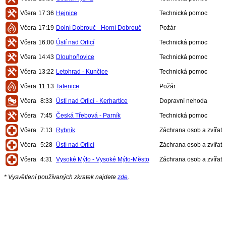
Včera
17:36
Hejnice
Technická pomoc
Včera
17:19
Dolní Dobrouč - Horní Dobrouč
Požár
Včera
16:00
Ústí nad Orlicí
Technická pomoc
Včera
14:43
Dlouhoňovice
Technická pomoc
Včera
13:22
Letohrad - Kunčice
Technická pomoc
Včera
11:13
Tatenice
Požár
Včera
8:33
Ústí nad Orlicí - Kerhartice
Dopravní nehoda
Včera
7:45
Česká Třebová - Parník
Technická pomoc
Včera
7:13
Rybník
Záchrana osob a zvířat
Včera
5:28
Ústí nad Orlicí
Záchrana osob a zvířat
Včera
4:31
Vysoké Mýto - Vysoké Mýto-Město
Záchrana osob a zvířat
* Vysvětlení používaných zkratek najdete
zde
.