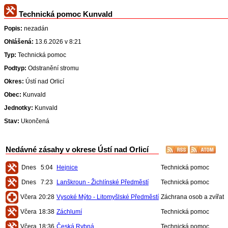
Technická pomoc Kunvald
Popis:
nezadán
Ohlášená:
13.6.2026 v 8:21
Typ:
Technická pomoc
Podtyp:
Odstranění stromu
Okres:
Ústí nad Orlicí
Obec:
Kunvald
Jednotky:
Kunvald
Stav:
Ukončená
Nedávné zásahy v okrese Ústí nad Orlicí
Dnes
5:04
Hejnice
Technická pomoc
Dnes
7:23
Lanškroun - Žichlínské Předměstí
Technická pomoc
Včera
20:28
Vysoké Mýto - Litomyšlské Předměstí
Záchrana osob a zvířat
Včera
18:38
Záchlumí
Technická pomoc
Včera
18:36
Česká Rybná
Technická pomoc