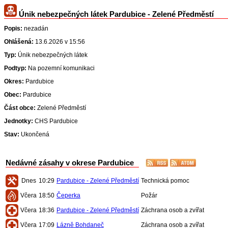
Únik nebezpečných látek Pardubice - Zelené Předměstí
Popis:
nezadán
Ohlášená:
13.6.2026 v 15:56
Typ:
Únik nebezpečných látek
Podtyp:
Na pozemní komunikaci
Okres:
Pardubice
Obec:
Pardubice
Část obce:
Zelené Předměstí
Jednotky:
CHS Pardubice
Stav:
Ukončená
Nedávné zásahy v okrese Pardubice
Dnes
10:29
Pardubice - Zelené Předměstí
Technická pomoc
Včera
18:50
Čeperka
Požár
Včera
18:36
Pardubice - Zelené Předměstí
Záchrana osob a zvířat
Včera
17:09
Lázně Bohdaneč
Záchrana osob a zvířat