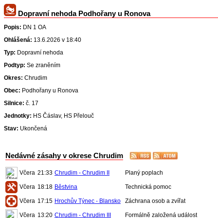
Dopravní nehoda Podhořany u Ronova
Popis:
DN 1 OA
Ohlášená:
13.6.2026 v 18:40
Typ:
Dopravní nehoda
Podtyp:
Se zraněním
Okres:
Chrudim
Obec:
Podhořany u Ronova
Silnice:
č. 17
Jednotky:
HS Čáslav, HS Přelouč
Stav:
Ukončená
Nedávné zásahy v okrese Chrudim
Včera
21:33
Chrudim - Chrudim II
Planý poplach
Včera
18:18
Běstvina
Technická pomoc
Včera
17:15
Hrochův Týnec - Blansko
Záchrana osob a zvířat
Včera
13:20
Chrudim - Chrudim III
Formálně založená událost