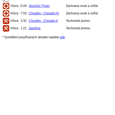
Včera
8:26
Hrochův Týnec
Záchrana osob a zvířat
Včera
7:55
Chrudim - Chrudim IV
Záchrana osob a zvířat
Včera
3:32
Chrudim - Chrudim II
Technická pomoc
Včera
1:21
Zaječice
Technická pomoc
* Vysvětlení používaných zkratek najdete
zde
.