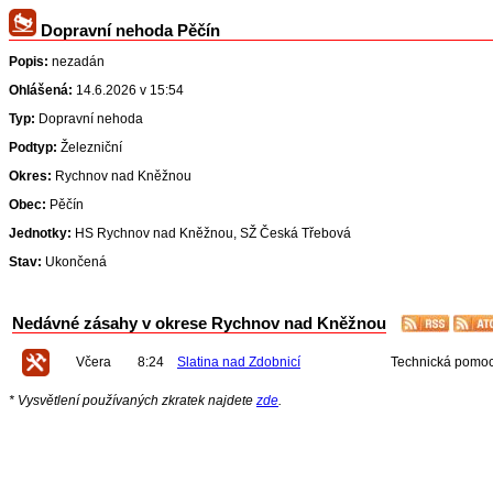
Dopravní nehoda Pěčín
Popis:
nezadán
Ohlášená:
14.6.2026 v 15:54
Typ:
Dopravní nehoda
Podtyp:
Železniční
Okres:
Rychnov nad Kněžnou
Obec:
Pěčín
Jednotky:
HS Rychnov nad Kněžnou, SŽ Česká Třebová
Stav:
Ukončená
Nedávné zásahy v okrese Rychnov nad Kněžnou
Včera
8:24
Slatina nad Zdobnicí
Technická pomo
* Vysvětlení používaných zkratek najdete
zde
.